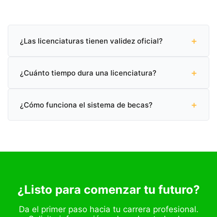
+
¿Las licenciaturas tienen validez oficial?
Sí, todas nuestras licenciaturas cuentan con validez
+
oficial SEP (Secretaría de Educación Pública) en
¿Cuánto tiempo dura una licenciatura?
México.
Puedes graduarte en tan solo 2 años y 2 meses con
+
nuestro programa acelerado, o completarla en el
¿Cómo funciona el sistema de becas?
tiempo tradicional de 3 a 4 años.
Ofrecemos becas académicas de hasta el 60% según
tu perfil. Contáctanos para conocer las opciones
disponibles.
¿Listo para comenzar tu futuro?
Da el primer paso hacia tu carrera profesional.