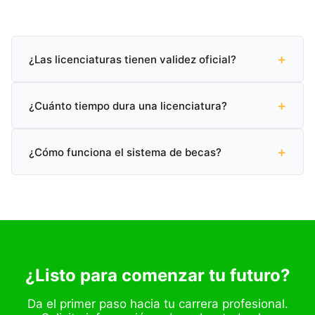
+
¿Las licenciaturas tienen validez oficial?
Sí, todas nuestras licenciaturas cuentan con validez
+
oficial SEP (Secretaría de Educación Pública) en
¿Cuánto tiempo dura una licenciatura?
México.
Puedes graduarte en tan solo 2 años y 2 meses con
+
nuestro programa acelerado, o completarla en el
¿Cómo funciona el sistema de becas?
tiempo tradicional de 3 a 4 años.
Ofrecemos becas académicas de hasta el 60% según
tu perfil. Contáctanos para conocer las opciones
disponibles.
¿Listo para comenzar tu futuro?
Da el primer paso hacia tu carrera profesional.