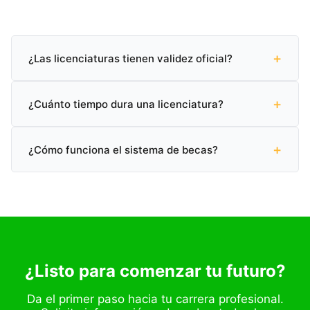
+
¿Las licenciaturas tienen validez oficial?
Sí, todas nuestras licenciaturas cuentan con validez
+
oficial SEP (Secretaría de Educación Pública) en
¿Cuánto tiempo dura una licenciatura?
México.
Puedes graduarte en tan solo 2 años y 2 meses con
+
nuestro programa acelerado, o completarla en el
¿Cómo funciona el sistema de becas?
tiempo tradicional de 3 a 4 años.
Ofrecemos becas académicas de hasta el 60% según
tu perfil. Contáctanos para conocer las opciones
disponibles.
¿Listo para comenzar tu futuro?
Da el primer paso hacia tu carrera profesional.