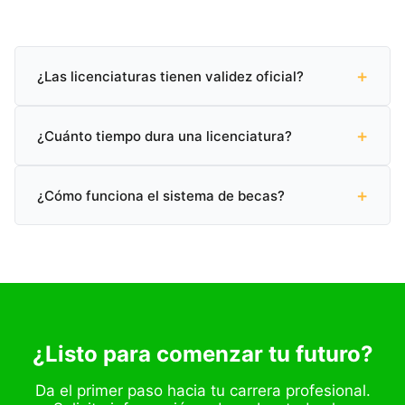
+
¿Las licenciaturas tienen validez oficial?
Sí, todas nuestras licenciaturas cuentan con validez
+
oficial SEP (Secretaría de Educación Pública) en
¿Cuánto tiempo dura una licenciatura?
México.
Puedes graduarte en tan solo 2 años y 2 meses con
+
nuestro programa acelerado, o completarla en el
¿Cómo funciona el sistema de becas?
tiempo tradicional de 3 a 4 años.
Ofrecemos becas académicas de hasta el 60% según
tu perfil. Contáctanos para conocer las opciones
disponibles.
¿Listo para comenzar tu futuro?
Da el primer paso hacia tu carrera profesional.